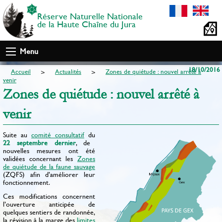
Réserve Naturelle Nationale
de la Haute Chaîne du Jura
Menu
18/10/2016
Accueil
Actualités
Zones de quiétude : nouvel arrêté à
venir
Zones de quiétude : nouvel arrêté à
venir
Suite au
comité consultatif
du
22 septembre dernier
, de
nouvelles mesures ont été
validées concernant les
Zones
de quiétude de la faune sauvage
(ZQFS) afin d’améliorer leur
fonctionnement.
Ces modifications concernent
l’ouverture anticipée de
quelques sentiers de randonnée,
la révision à la marge des
limites