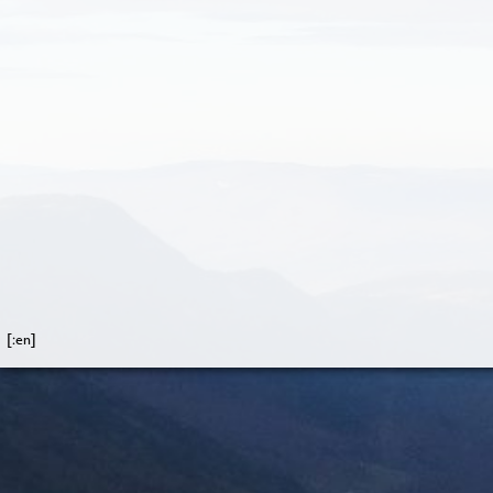
[:en]