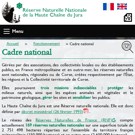
Réserve Naturelle Nationale
de la Haute Chaîne du Jura
Menu
Accueil
Fonctionnement
Cadre national
Cadre national
Gé­rées par des associations, des collectivités locales ou des établissements
publics, en France métropolitaine et en outre-mer, les réserves naturelles
sont nationales, régionales ou de Corse, créées respectivement par l’État,
les ré­gions et la Collectivité territoriale de Corse.
Elles poursuivent
trois missions indissociables : protéger
les
milieux naturels, ainsi que les espèces animales et végétales et le
patrimoine géologique,
gérer
les sites et
sensibiliser
les publics.
La Haute Chaîne du Jura est une Réserve naturelle nationale. Elle est donc
définie par
décret ministériel (26 février 1993)
.
Le réseau des
Réserves Naturelles de France (RNF)
compte
actuellement
169 réserves naturelles nationales
sur une superficie totale de
2 751 498 hectares réparties sur l’ensemble du territoire français
métropolitain (150 000 hectares) et en outre-mer (2 600 000 hectares).