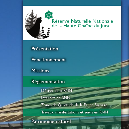
Réserve Naturelle Nationale
de la Haute Chaîne du Jura
Présentation
Fonctionnement
Missions
Réglementation
Décret de la RNN
Interdits en RNN
Zones de Quiétude de la Faune Sauvage
Travaux, manifestations et suivis en RNN
Patrimoine naturel