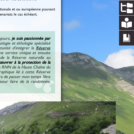
 nationale et ou européenne pouvant
enariats le cas échéant.
ujours,
je suis passionnée par
iologie et éthologie spécialisé
tunité d’intégrer la
Réserve
e service civique et ensuite
 de la Réserve naturelle au
œuvrer à la protection de la
e la RNN de la Haute Chaîne du
raphique lié à cette Réserve
tra de passer mon temps libre
pour faire de la randonnée,