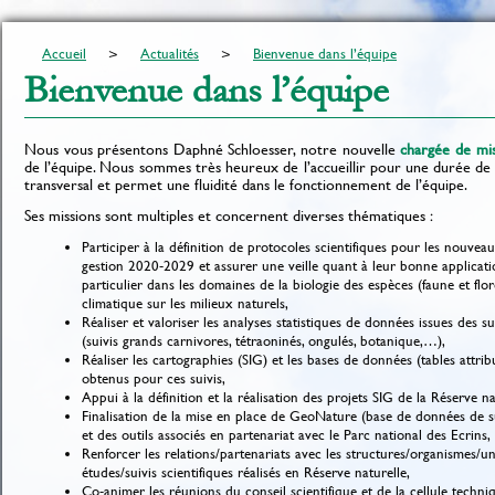
Accueil
Actualités
Bienvenue dans l’équipe
Bienvenue dans l’équipe
Nous vous présentons Daphné Schloesser, notre nouvelle
chargée de mis
de l’équipe. Nous sommes très heureux de l’accueillir pour une durée de
transversal et permet une fluidité dans le fonctionnement de l’équipe.
Ses missions sont multiples et concernent diverses thématiques :
Participer à la définition de protocoles scientifiques pour les nouveau
gestion 2020-2029 et assurer une veille quant à leur bonne applicati
particulier dans les domaines de la biologie des espèces (faune et fl
climatique sur les milieux naturels,
Réaliser et valoriser les analyses statistiques de données issues des su
(suivis grands carnivores, tétraoninés, ongulés, botanique,…),
Réaliser les cartographies (SIG) et les bases de données (tables attrib
obtenus pour ces suivis,
Appui à la définition et la réalisation des projets SIG de la Réserve na
Finalisation de la mise en place de GeoNature (base de données de suiv
et des outils associés en partenariat avec le Parc national des Ecrins,
Renforcer les relations/partenariats avec les structures/organismes/un
études/suivis scientifiques réalisés en Réserve naturelle,
Co-animer les réunions du conseil scientifique et de la cellule techn